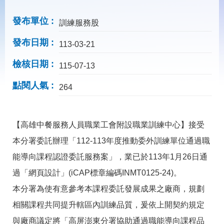
載
專
發布單位
區
訓練服務股
常
發布日期
113-03-21
見
問
檢核日期
115-07-13
答
點閱人氣
264
網
回
站
首
導
頁
【高雄中餐服務人員職業工會附設職業訓練中心】接受
覽
本分署委託辦理「112-113年度推動委外訓練單位通過職
English
民
能導向課程認證委託服務案」，業已於113年1月26日通
意
信
過「網頁設計」(iCAP標章編碼INMT0125-24)。
箱
本分署為使有意參考本課程委託發展成果之廠商，規劃
常
雙
相關課程共同提升轄區內訓練品質，爰依上開契約規定
見
語
問
詞
與廠商議定將「高屏澎東分署協助通過職能導向課程品