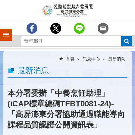
跳到主要內容區塊
訊
息
中
心
手機側欄
分
署
簡
介
首頁
訊息中心
最新消息
業
最新消息
務
專
區
本分署委辦「中餐烹飪助理」
為
(iCAP標章編碼TFBT0081-24)-
民
服
「高屏澎東分署協助通過職能導向
務
課程品質認證公開資訊表」
下