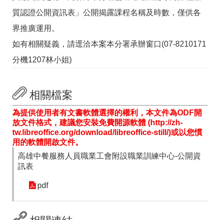
答
彙
質認證公開資訊表」公開揭露課程名稱及時數，僅供各
RSS
界推廣運用。
如有相關疑義，請逕洽本案本分署承辦窗口(07-8210171
隱
政
私
府
分機1207林小姐)
權
網
及
站
資
資
訊
料
相關檔案
安
開
全
放
為提供使用者有文書軟體選擇的權利，本文件為ODF開
政
宣
放文件格式，建議您安裝免費開源軟體 (http://zh-
策
告
tw.libreoffice.org/download/libreoffice-still/)或以您慣
用的軟體開啟文件。
聯
高雄中餐服務人員職業工會附設職業訓練中心-公開資
絡
訊表
資
訊
pdf