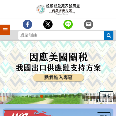
跳到主要內容區塊
訊
息
中
心
手機側欄
分
署
簡
介
業
務
專
區
為
民
服
更多
務
下