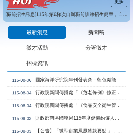
載
更多
專
區
[職前招生訊息]115年第6梯次自辦職前訓練招生簡章，自115年8月10日至115年10月2日17時截止，歡迎報名
常
【招生訊息】115年度第4梯次自辦在職進修訓練招生簡章
見
最新消息
新聞稿
問
答
徵才活動
分署徵才
網
回
招標資訊
站
首
導
頁
覽
國家海洋研究院年刊發表會－藍色職能新視野
115-08-06
English
民
行政院新聞傳播處「《危老條例》修正草案與《都更條例》部分條文修正草案」政策電子圖文說明資料
115-08-04
意
信
行政院新聞傳播處「《食品安全衛生管理法》修正草案」政策電子圖文說明資料
115-08-04
箱
常
雙
財政部南區國稅局115年度儲備約僱人員甄選訊息
115-08-03
見
語
問
詞
【公告】「微型創業鳳凰貸款要點 」，業經勞動部於中華民國115年7月30日以勞動發創字第1150509757號令修正發布，並自115年8月1日生效。
115-08-03