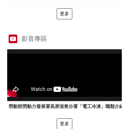
答
彙
RSS
更多
隱
政
私
府
權
網
影音專區
及
站
資
資
訊
料
安
開
全
放
政
宣
策
告
聯
絡
資
訊
勞動部勞動力發展署高屏澎東分署「電工冷凍」職類介紹
更多