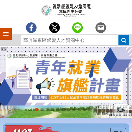
跳到主要內容區塊
訊
息
中
心
手機側欄
分
署
簡
介
業
務
專
區
為
民
服
更多
務
下