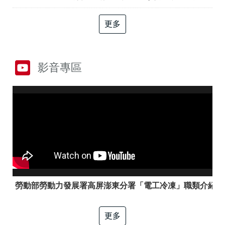
答
彙
RSS
更多
隱
政
私
府
權
網
影音專區
及
站
資
資
訊
料
安
開
全
放
政
宣
策
告
聯
絡
資
訊
勞動部勞動力發展署高屏澎東分署「電工冷凍」職類介紹
更多