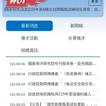
載
更多
專
區
【招生訊息】115年度第4梯次自辦在職進修訓練招生簡章
常
[職前招生訊息]115年第6梯次自辦職前訓練招生簡章，自115年8月10日至115年10月2日17時截止，歡迎報名
見
最新消息
新聞稿
問
答
徵才活動
分署徵才
網
回
招標資訊
站
首
導
頁
覽
國家海洋研究院年刊發表會－藍色職能新視野
115-08-06
English
民
行政院新聞傳播處「《危老條例》修正草案與《都更條例》部分條文修正草案」政策電子圖文說明資料
115-08-04
意
信
行政院新聞傳播處「《食品安全衛生管理法》修正草案」政策電子圖文說明資料
115-08-04
箱
常
雙
財政部南區國稅局115年度儲備約僱人員甄選訊息
115-08-03
見
語
問
詞
【公告】「微型創業鳳凰貸款要點 」，業經勞動部於中華民國115年7月30日以勞動發創字第1150509757號令修正發布，並自115年8月1日生效。
115-08-03