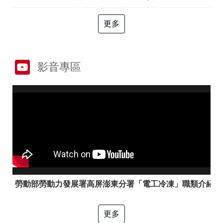
答
彙
RSS
更多
隱
政
私
府
權
網
影音專區
及
站
資
資
訊
料
安
開
全
放
政
宣
策
告
聯
絡
資
訊
勞動部勞動力發展署高屏澎東分署「電工冷凍」職類介紹
更多