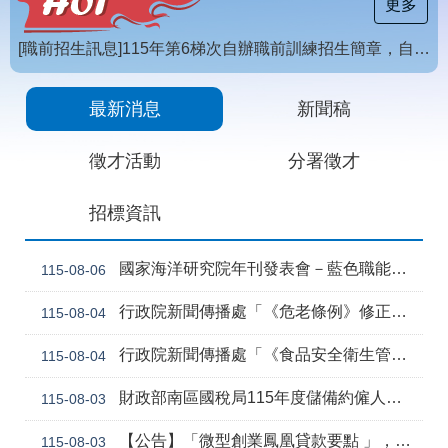
載
更多
專
區
[職前招生訊息]115年第6梯次自辦職前訓練招生簡章，自115年8月10日至115年10月2日17時截止，歡迎報名
常
【招生訊息】115年度第4梯次自辦在職進修訓練招生簡章
見
最新消息
新聞稿
問
答
徵才活動
分署徵才
網
回
招標資訊
站
首
導
頁
覽
國家海洋研究院年刊發表會－藍色職能新視野
115-08-06
English
民
行政院新聞傳播處「《危老條例》修正草案與《都更條例》部分條文修正草案」政策電子圖文說明資料
115-08-04
意
信
行政院新聞傳播處「《食品安全衛生管理法》修正草案」政策電子圖文說明資料
115-08-04
箱
常
雙
財政部南區國稅局115年度儲備約僱人員甄選訊息
115-08-03
見
語
問
詞
【公告】「微型創業鳳凰貸款要點 」，業經勞動部於中華民國115年7月30日以勞動發創字第1150509757號令修正發布，並自115年8月1日生效。
115-08-03