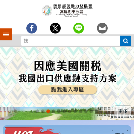
跳到主要內容區塊
訊
息
中
心
手機側欄
分
署
簡
介
業
務
專
區
為
民
服
更多
務
下