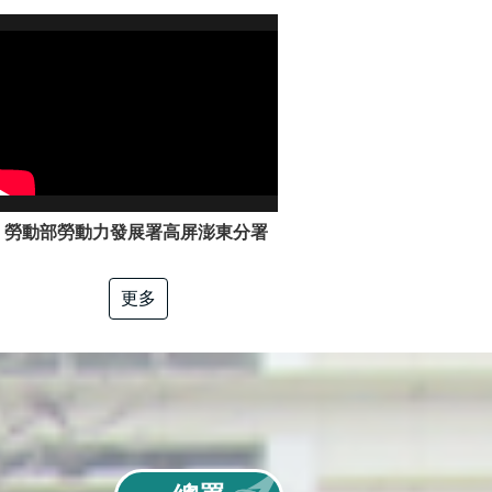
勞動部勞動力發展署高屏澎東分署「電工冷凍」職類介紹
更多