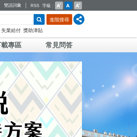
雙語詞彙
RSS
字級
進階搜尋
失業給付
獎助津貼
下載專區
常見問答