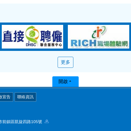
更多
開啟
放宣告
聯絡資訊
高雄市前鎮區凱旋四路105號