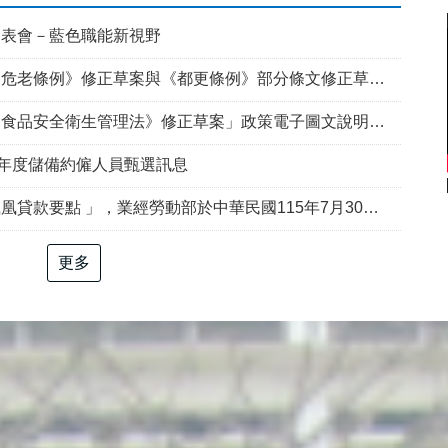
發表會－藍色職能新視野
例》修正草案與《都更條例》部分條文修正草案」政策電子圖文說明資料
食品安全衛生管理法》修正草案」政策電子圖文說明資料
5年度儲備約僱人員甄選訊息
部於中華民國115年7月30日以勞動發創字第1150509757號令修正發布，並自115年8月1日生效。
更多