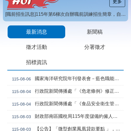
載
更多
專
區
[職前招生訊息]115年第6梯次自辦職前訓練招生簡章，自115年8月10日至115年10月2日17時截止，歡迎報名
常
【招生訊息】115年度第4梯次自辦在職進修訓練招生簡章
見
最新消息
新聞稿
問
答
徵才活動
分署徵才
網
回
招標資訊
站
首
導
頁
覽
國家海洋研究院年刊發表會－藍色職能新視野
115-08-06
English
民
行政院新聞傳播處「《危老條例》修正草案與《都更條例》部分條文修正草案」政策電子圖文說明資料
115-08-04
意
信
行政院新聞傳播處「《食品安全衛生管理法》修正草案」政策電子圖文說明資料
115-08-04
箱
常
雙
財政部南區國稅局115年度儲備約僱人員甄選訊息
115-08-03
見
語
問
詞
【公告】「微型創業鳳凰貸款要點 」，業經勞動部於中華民國115年7月30日以勞動發創字第1150509757號令修正發布，並自115年8月1日生效。
115-08-03