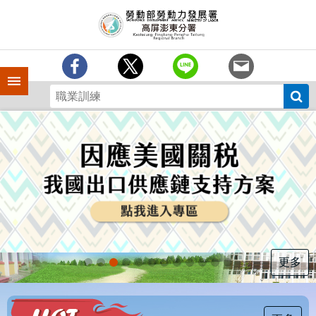
跳到主要內容區塊
訊
息
中
心
手機側欄
分
署
簡
介
業
務
專
區
為
民
服
更多
務
下