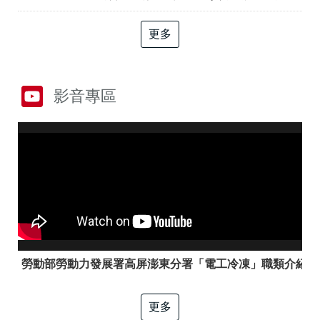
答
彙
RSS
更多
隱
政
私
府
權
網
影音專區
及
站
資
資
訊
料
安
開
全
放
政
宣
策
告
聯
絡
資
訊
勞動部勞動力發展署高屏澎東分署「電工冷凍」職類介紹
更多