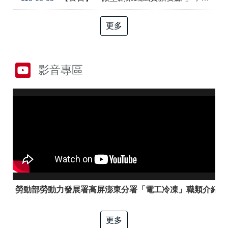
答
彙
RSS
更多
隱
政
私
府
權
網
影音專區
及
站
資
資
訊
料
安
開
全
放
政
宣
策
告
聯
絡
資
訊
勞動部勞動力發展署高屏澎東分署「電工冷凍」職類介紹
更多