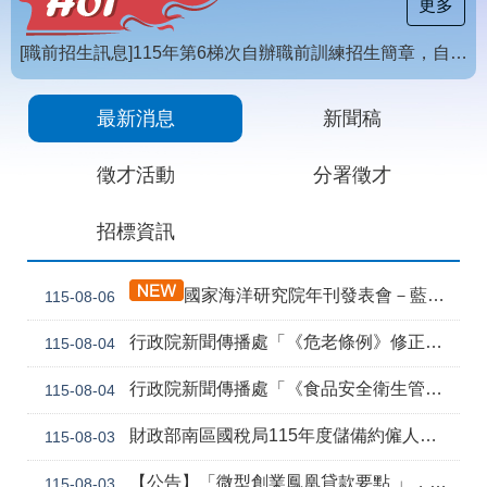
載
更多
專
區
[職前招生訊息]115年第6梯次自辦職前訓練招生簡章，自115年8月10日至115年10月2日17時截止，歡迎報名
常
【招生訊息】115年度第4梯次自辦在職進修訓練招生簡章
見
最新消息
新聞稿
問
答
徵才活動
分署徵才
網
回
招標資訊
站
首
導
頁
覽
國家海洋研究院年刊發表會－藍色職能新視野
115-08-06
English
民
行政院新聞傳播處「《危老條例》修正草案與《都更條例》部分條文修正草案」政策電子圖文說明資料
115-08-04
意
信
箱
行政院新聞傳播處「《食品安全衛生管理法》修正草案」政策電子圖文說明資料
115-08-04
常
雙
財政部南區國稅局115年度儲備約僱人員甄選訊息
115-08-03
見
語
問
詞
【公告】「微型創業鳳凰貸款要點 」，業經勞動部於中華民國115年7月30日以勞動發創字第1150509757號令修正發布，並自115年8月1日生效。
115-08-03