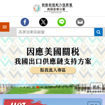
跳到主要內容區塊
訊
息
中
心
手機側欄
分
署
簡
介
業
務
專
區
為
民
服
更多
務
下