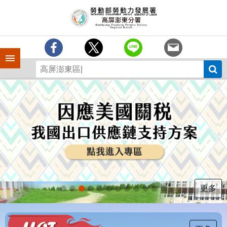
跳到主要內容區塊
訊
息
中
心
手機側欄
分
署
簡
介
業
務
專
區
為
民
服
更多
務
下