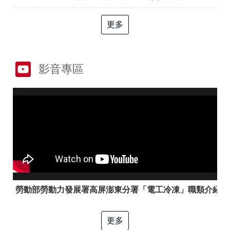
答
彙
RSS
更多
隱
政
私
府
權
網
影音專區
及
站
資
資
訊
料
安
開
全
放
政
宣
策
告
聯
絡
資
訊
勞動部勞動力發展署高屏澎東分署「電工冷凍」職類介紹
更多