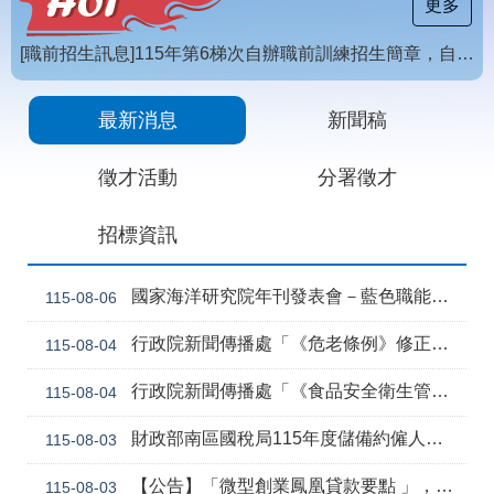
載
更多
專
區
[職前招生訊息]115年第6梯次自辦職前訓練招生簡章，自115年8月10日至115年10月2日17時截止，歡迎報名
常
【招生訊息】115年度第4梯次自辦在職進修訓練招生簡章
見
最新消息
新聞稿
問
答
徵才活動
分署徵才
網
回
招標資訊
站
首
導
頁
覽
國家海洋研究院年刊發表會－藍色職能新視野
115-08-06
English
民
行政院新聞傳播處「《危老條例》修正草案與《都更條例》部分條文修正草案」政策電子圖文說明資料
115-08-04
意
信
行政院新聞傳播處「《食品安全衛生管理法》修正草案」政策電子圖文說明資料
115-08-04
箱
常
雙
財政部南區國稅局115年度儲備約僱人員甄選訊息
115-08-03
見
語
問
詞
【公告】「微型創業鳳凰貸款要點 」，業經勞動部於中華民國115年7月30日以勞動發創字第1150509757號令修正發布，並自115年8月1日生效。
115-08-03