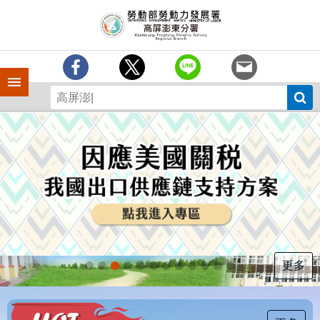
跳到主要內容區塊
訊
息
中
心
手機側欄
分
署
簡
介
業
務
專
區
為
民
服
更多
務
下