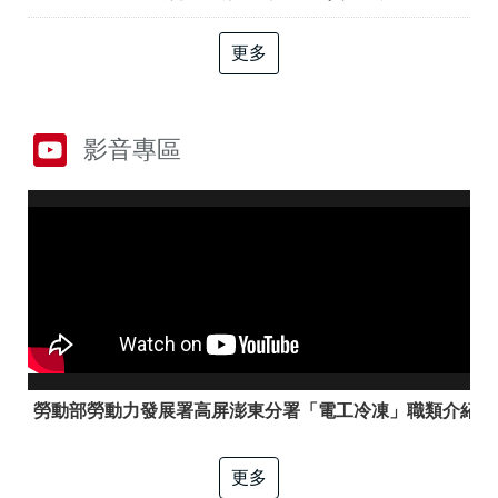
答
彙
RSS
更多
隱
政
私
府
權
網
影音專區
及
站
資
資
訊
料
安
開
全
放
政
宣
策
告
聯
絡
資
訊
勞動部勞動力發展署高屏澎東分署「電工冷凍」職類介紹
更多