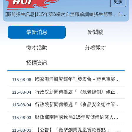
載
更多
專
區
[職前招生訊息]115年第6梯次自辦職前訓練招生簡章，自115年8月10日至115年10月2日17時截止，歡迎報名
常
【招生訊息】115年度第4梯次自辦在職進修訓練招生簡章
見
最新消息
新聞稿
問
答
徵才活動
分署徵才
網
回
招標資訊
站
首
導
頁
覽
國家海洋研究院年刊發表會－藍色職能新視野
115-08-06
English
民
行政院新聞傳播處「《危老條例》修正草案與《都更條例》部分條文修正草案」政策電子圖文說明資料
115-08-04
意
信
行政院新聞傳播處「《食品安全衛生管理法》修正草案」政策電子圖文說明資料
115-08-04
箱
常
雙
財政部南區國稅局115年度儲備約僱人員甄選訊息
115-08-03
見
語
問
詞
【公告】「微型創業鳳凰貸款要點 」，業經勞動部於中華民國115年7月30日以勞動發創字第1150509757號令修正發布，並自115年8月1日生效。
115-08-03