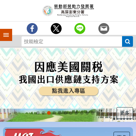
跳到主要內容區塊
訊
息
中
心
手機側欄
分
署
簡
介
業
務
專
區
為
民
服
更多
務
下