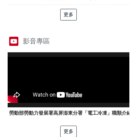
答
彙
RSS
更多
隱
政
私
府
權
網
影音專區
及
站
資
資
訊
料
安
開
全
放
政
宣
策
告
聯
絡
資
訊
勞動部勞動力發展署高屏澎東分署「電工冷凍」職類介紹
更多