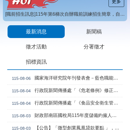
載
更多
專
區
[職前招生訊息]115年第6梯次自辦職前訓練招生簡章，自115年8月10日至115年10月2日17時截止，歡迎報名
常
【招生訊息】115年度第4梯次自辦在職進修訓練招生簡章
見
最新消息
新聞稿
問
答
徵才活動
分署徵才
網
回
招標資訊
站
首
導
頁
覽
國家海洋研究院年刊發表會－藍色職能新視野
115-08-06
English
民
行政院新聞傳播處「《危老條例》修正草案與《都更條例》部分條文修正草案」政策電子圖文說明資料
115-08-04
意
信
行政院新聞傳播處「《食品安全衛生管理法》修正草案」政策電子圖文說明資料
115-08-04
箱
常
雙
財政部南區國稅局115年度儲備約僱人員甄選訊息
115-08-03
見
語
問
詞
【公告】「微型創業鳳凰貸款要點 」，業經勞動部於中華民國115年7月30日以勞動發創字第1150509757號令修正發布，並自115年8月1日生效。
115-08-03