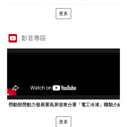
答
彙
RSS
更多
隱
政
私
府
權
網
影音專區
及
站
資
資
訊
料
安
開
全
放
政
宣
策
告
聯
絡
資
訊
勞動部勞動力發展署高屏澎東分署「電工冷凍」職類介紹
更多