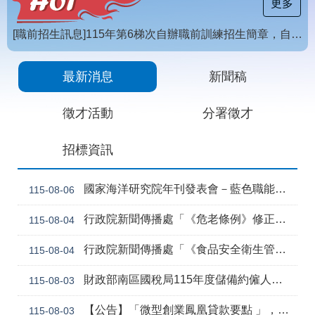
載
更多
專
區
[職前招生訊息]115年第6梯次自辦職前訓練招生簡章，自115年8月10日至115年10月2日17時截止，歡迎報名
常
【招生訊息】115年度第4梯次自辦在職進修訓練招生簡章
見
最新消息
新聞稿
問
答
徵才活動
分署徵才
網
回
招標資訊
站
首
導
頁
覽
國家海洋研究院年刊發表會－藍色職能新視野
115-08-06
English
民
行政院新聞傳播處「《危老條例》修正草案與《都更條例》部分條文修正草案」政策電子圖文說明資料
115-08-04
意
信
行政院新聞傳播處「《食品安全衛生管理法》修正草案」政策電子圖文說明資料
115-08-04
箱
常
雙
財政部南區國稅局115年度儲備約僱人員甄選訊息
115-08-03
見
語
問
詞
【公告】「微型創業鳳凰貸款要點 」，業經勞動部於中華民國115年7月30日以勞動發創字第1150509757號令修正發布，並自115年8月1日生效。
115-08-03