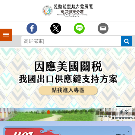
跳到主要內容區塊
訊
息
中
心
手機側欄
分
署
簡
介
業
務
專
區
為
民
服
更多
務
下