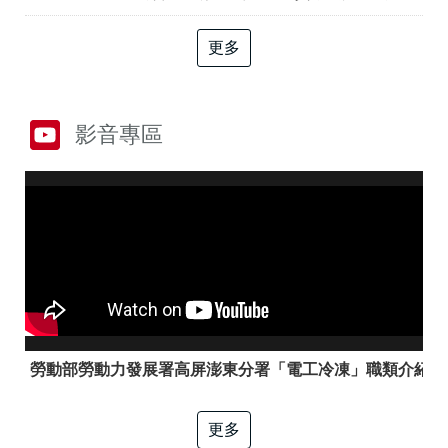
答
彙
RSS
更多
隱
政
私
府
權
網
影音專區
及
站
資
資
訊
料
安
開
全
放
政
宣
策
告
聯
絡
資
訊
勞動部勞動力發展署高屏澎東分署「電工冷凍」職類介紹
更多