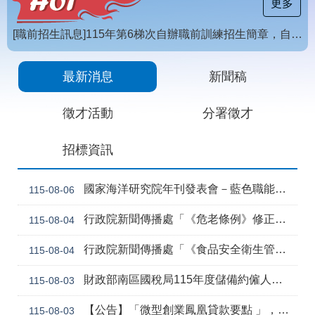
載
更多
專
區
[職前招生訊息]115年第6梯次自辦職前訓練招生簡章，自115年8月10日至115年10月2日17時截止，歡迎報名
常
【招生訊息】115年度第4梯次自辦在職進修訓練招生簡章
見
最新消息
新聞稿
問
答
徵才活動
分署徵才
網
回
招標資訊
站
首
導
頁
覽
國家海洋研究院年刊發表會－藍色職能新視野
115-08-06
English
民
行政院新聞傳播處「《危老條例》修正草案與《都更條例》部分條文修正草案」政策電子圖文說明資料
115-08-04
意
信
行政院新聞傳播處「《食品安全衛生管理法》修正草案」政策電子圖文說明資料
115-08-04
箱
常
雙
財政部南區國稅局115年度儲備約僱人員甄選訊息
115-08-03
見
語
問
詞
【公告】「微型創業鳳凰貸款要點 」，業經勞動部於中華民國115年7月30日以勞動發創字第1150509757號令修正發布，並自115年8月1日生效。
115-08-03