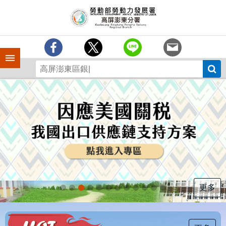
跳到主要內容區塊
訊
息
中
心
手機側欄
分
署
簡
介
業
務
專
區
為
民
服
更多
務
下