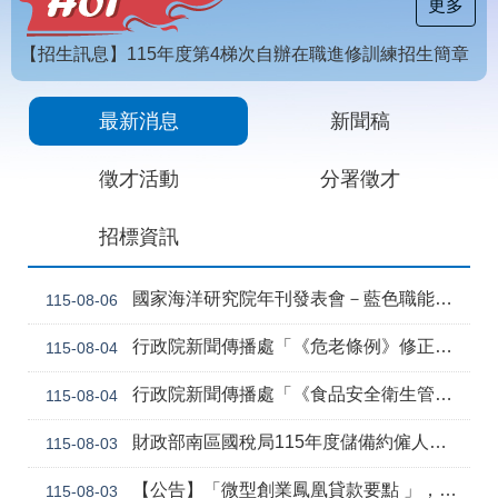
載
更多
專
區
【招生訊息】115年度第4梯次自辦在職進修訓練招生簡章
常
[職前招生訊息]115年第6梯次自辦職前訓練招生簡章，自115年8月10日至115年10月2日17時截止，歡迎報名
見
最新消息
新聞稿
問
答
徵才活動
分署徵才
網
回
招標資訊
站
首
導
頁
覽
國家海洋研究院年刊發表會－藍色職能新視野
115-08-06
English
民
行政院新聞傳播處「《危老條例》修正草案與《都更條例》部分條文修正草案」政策電子圖文說明資料
115-08-04
意
信
行政院新聞傳播處「《食品安全衛生管理法》修正草案」政策電子圖文說明資料
115-08-04
箱
常
雙
財政部南區國稅局115年度儲備約僱人員甄選訊息
115-08-03
見
語
問
詞
【公告】「微型創業鳳凰貸款要點 」，業經勞動部於中華民國115年7月30日以勞動發創字第1150509757號令修正發布，並自115年8月1日生效。
115-08-03