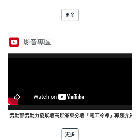
答
彙
RSS
更多
隱
政
私
府
權
網
影音專區
及
站
資
資
訊
料
安
開
全
放
政
宣
策
告
聯
絡
資
訊
勞動部勞動力發展署高屏澎東分署「電工冷凍」職類介紹
更多