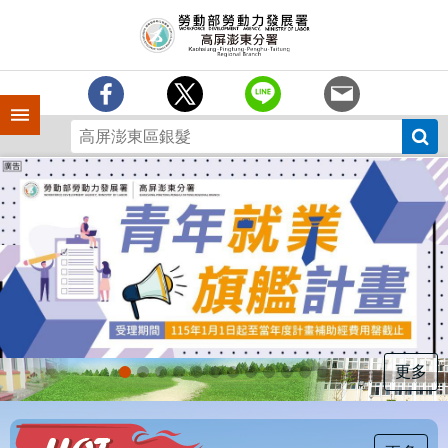
跳到主要內容區塊
訊
息
中
心
手機側欄
分
署
簡
介
業
務
專
區
為
民
服
更多
務
下