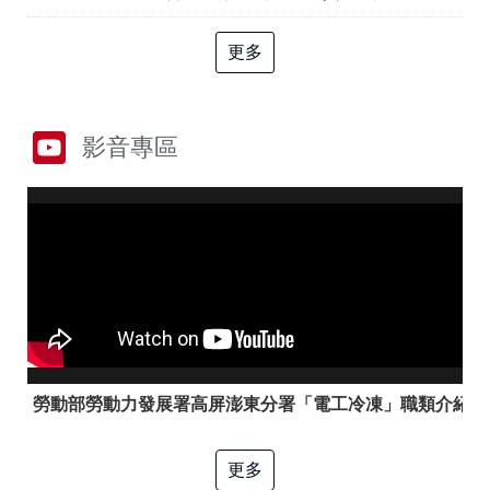
答
彙
RSS
更多
隱
政
私
府
權
網
影音專區
及
站
資
資
訊
料
安
開
全
放
政
宣
策
告
聯
絡
資
訊
勞動部勞動力發展署高屏澎東分署「電工冷凍」職類介紹
更多