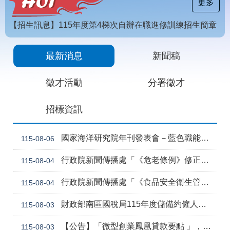
載
更多
專
區
【招生訊息】115年度第4梯次自辦在職進修訓練招生簡章
常
[職前招生訊息]115年第6梯次自辦職前訓練招生簡章，自115年8月10日至115年10月2日17時截止，歡迎報名
見
最新消息
新聞稿
問
答
徵才活動
分署徵才
網
回
招標資訊
站
首
導
頁
覽
國家海洋研究院年刊發表會－藍色職能新視野
115-08-06
English
民
行政院新聞傳播處「《危老條例》修正草案與《都更條例》部分條文修正草案」政策電子圖文說明資料
115-08-04
意
信
行政院新聞傳播處「《食品安全衛生管理法》修正草案」政策電子圖文說明資料
115-08-04
箱
常
雙
財政部南區國稅局115年度儲備約僱人員甄選訊息
115-08-03
見
語
問
詞
【公告】「微型創業鳳凰貸款要點 」，業經勞動部於中華民國115年7月30日以勞動發創字第1150509757號令修正發布，並自115年8月1日生效。
115-08-03