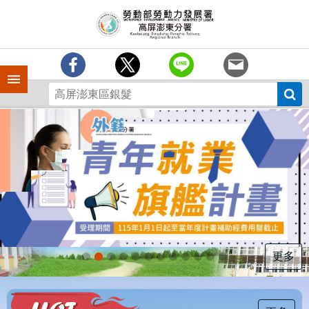
跳到主要內容區塊
訊
息
中
心
手機側欄
分
署
簡
介
業
務
專
區
為
民
服
更多
務
下