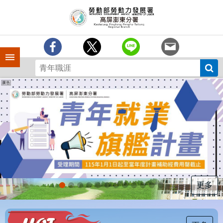
跳到主要內容區塊
訊
息
中
心
手機側欄
分
署
簡
介
業
務
專
區
為
民
服
更多
務
下