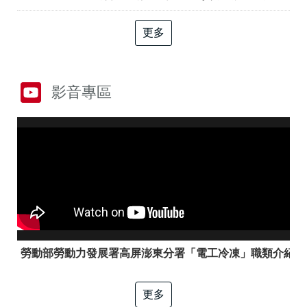
答
彙
RSS
更多
隱
政
私
府
權
網
影音專區
及
站
資
資
訊
料
安
開
全
放
政
宣
策
告
聯
絡
資
訊
勞動部勞動力發展署高屏澎東分署「電工冷凍」職類介紹
更多