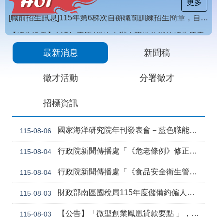
載
更多
專
區
【招生訊息】115年度第4梯次自辦在職進修訓練招生簡章
常
[職前招生訊息]115年第6梯次自辦職前訓練招生簡章，自115年8月10日至115年10月2日17時截止，歡迎報名
見
最新消息
新聞稿
問
答
徵才活動
分署徵才
網
回
招標資訊
站
首
導
頁
覽
國家海洋研究院年刊發表會－藍色職能新視野
115-08-06
English
民
行政院新聞傳播處「《危老條例》修正草案與《都更條例》部分條文修正草案」政策電子圖文說明資料
115-08-04
意
信
行政院新聞傳播處「《食品安全衛生管理法》修正草案」政策電子圖文說明資料
115-08-04
箱
常
雙
財政部南區國稅局115年度儲備約僱人員甄選訊息
115-08-03
見
語
問
詞
【公告】「微型創業鳳凰貸款要點 」，業經勞動部於中華民國115年7月30日以勞動發創字第1150509757號令修正發布，並自115年8月1日生效。
115-08-03