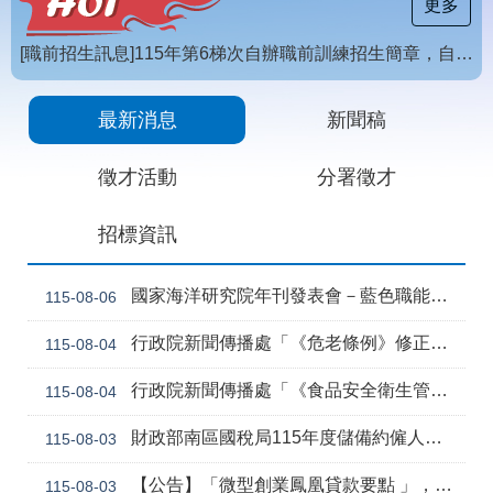
載
更多
專
區
[職前招生訊息]115年第6梯次自辦職前訓練招生簡章，自115年8月10日至115年10月2日17時截止，歡迎報名
常
【招生訊息】115年度第4梯次自辦在職進修訓練招生簡章
見
最新消息
新聞稿
問
答
徵才活動
分署徵才
網
回
招標資訊
站
首
導
頁
覽
國家海洋研究院年刊發表會－藍色職能新視野
115-08-06
English
民
行政院新聞傳播處「《危老條例》修正草案與《都更條例》部分條文修正草案」政策電子圖文說明資料
115-08-04
意
信
行政院新聞傳播處「《食品安全衛生管理法》修正草案」政策電子圖文說明資料
115-08-04
箱
常
雙
財政部南區國稅局115年度儲備約僱人員甄選訊息
115-08-03
見
語
問
詞
【公告】「微型創業鳳凰貸款要點 」，業經勞動部於中華民國115年7月30日以勞動發創字第1150509757號令修正發布，並自115年8月1日生效。
115-08-03