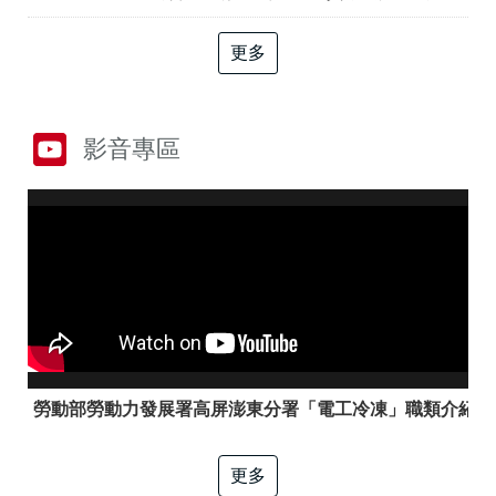
答
彙
RSS
更多
隱
政
私
府
權
網
影音專區
及
站
資
資
訊
料
安
開
全
放
政
宣
策
告
聯
絡
資
訊
勞動部勞動力發展署高屏澎東分署「電工冷凍」職類介紹
更多