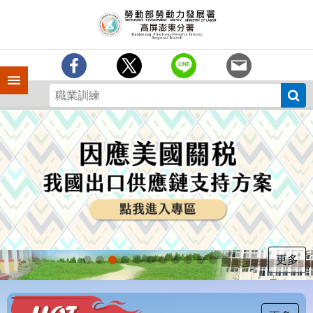
跳到主要內容區塊
訊
息
中
心
手機側欄
分
署
簡
介
業
務
專
區
為
民
服
更多
務
下