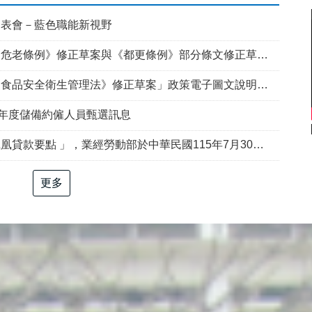
發表會－藍色職能新視野
例》修正草案與《都更條例》部分條文修正草案」政策電子圖文說明資料
食品安全衛生管理法》修正草案」政策電子圖文說明資料
5年度儲備約僱人員甄選訊息
部於中華民國115年7月30日以勞動發創字第1150509757號令修正發布，並自115年8月1日生效。
更多