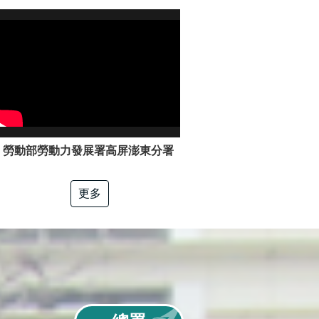
勞動部勞動力發展署高屏澎東分署「電工冷凍」職類介紹
更多