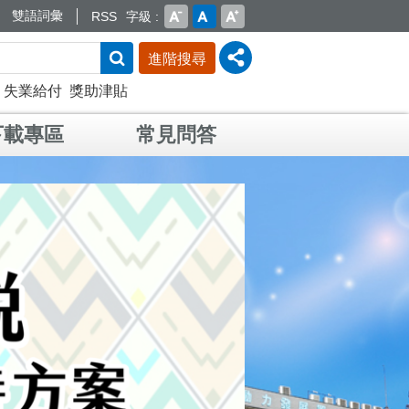
雙語詞彙
RSS
字級
進階搜尋
失業給付
獎助津貼
下載專區
常見問答