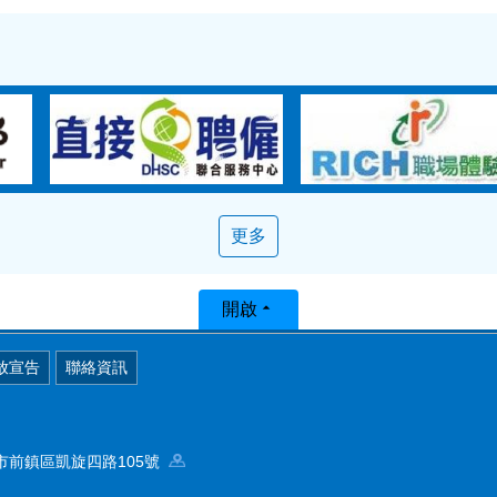
更多
開啟
放宣告
聯絡資訊
高雄市前鎮區凱旋四路105號