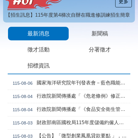
載
更多
專
區
【招生訊息】115年度第4梯次自辦在職進修訓練招生簡章
常
[職前招生訊息]115年第6梯次自辦職前訓練招生簡章，自115年8月10日至115年10月2日17時截止，歡迎報名
見
最新消息
新聞稿
問
答
徵才活動
分署徵才
網
回
招標資訊
站
首
導
頁
覽
國家海洋研究院年刊發表會－藍色職能新視野
115-08-06
English
民
行政院新聞傳播處「《危老條例》修正草案與《都更條例》部分條文修正草案」政策電子圖文說明資料
115-08-04
意
信
行政院新聞傳播處「《食品安全衛生管理法》修正草案」政策電子圖文說明資料
115-08-04
箱
常
雙
財政部南區國稅局115年度儲備約僱人員甄選訊息
115-08-03
見
語
問
詞
【公告】「微型創業鳳凰貸款要點 」，業經勞動部於中華民國115年7月30日以勞動發創字第1150509757號令修正發布，並自115年8月1日生效。
115-08-03