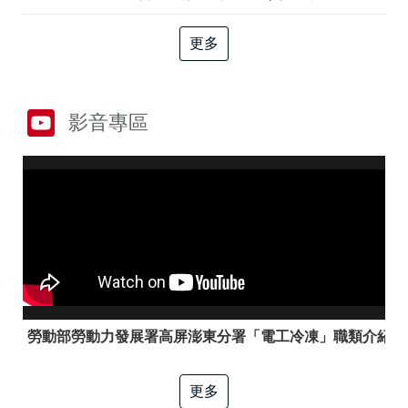
答
彙
RSS
更多
隱
政
私
府
權
網
影音專區
及
站
資
資
訊
料
安
開
全
放
政
宣
策
告
聯
絡
資
訊
勞動部勞動力發展署高屏澎東分署「電工冷凍」職類介紹
更多