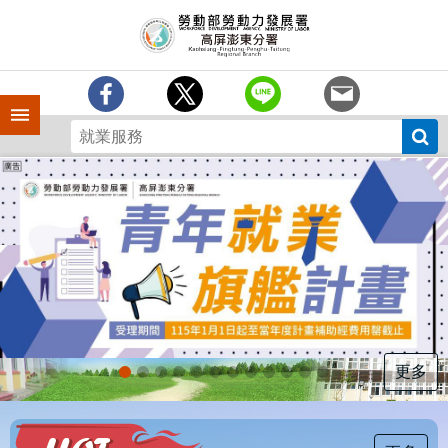
跳到主要內容區塊
訊
息
中
心
手機側欄
分
署
簡
介
業
務
專
區
為
民
服
更多
務
下