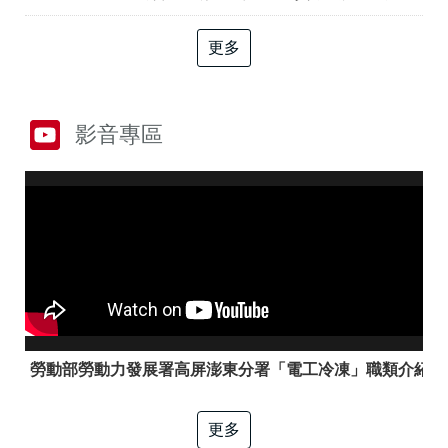
答
彙
RSS
更多
隱
政
私
府
權
網
影音專區
及
站
資
資
訊
料
安
開
全
放
政
宣
策
告
聯
絡
資
訊
勞動部勞動力發展署高屏澎東分署「電工冷凍」職類介紹
更多