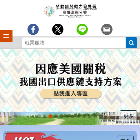
跳到主要內容區塊
訊
息
中
心
手機側欄
分
署
簡
介
業
務
專
區
為
民
服
更多
務
下