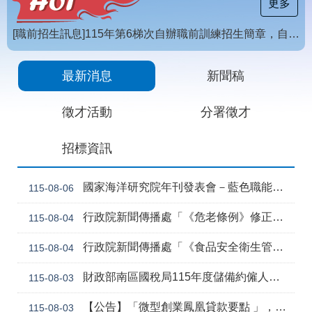
載
更多
專
區
[職前招生訊息]115年第6梯次自辦職前訓練招生簡章，自115年8月10日至115年10月2日17時截止，歡迎報名
常
【招生訊息】115年度第4梯次自辦在職進修訓練招生簡章
見
最新消息
新聞稿
問
答
徵才活動
分署徵才
網
回
招標資訊
站
首
導
頁
覽
國家海洋研究院年刊發表會－藍色職能新視野
115-08-06
English
民
行政院新聞傳播處「《危老條例》修正草案與《都更條例》部分條文修正草案」政策電子圖文說明資料
115-08-04
意
信
行政院新聞傳播處「《食品安全衛生管理法》修正草案」政策電子圖文說明資料
115-08-04
箱
常
雙
財政部南區國稅局115年度儲備約僱人員甄選訊息
115-08-03
見
語
問
詞
【公告】「微型創業鳳凰貸款要點 」，業經勞動部於中華民國115年7月30日以勞動發創字第1150509757號令修正發布，並自115年8月1日生效。
115-08-03