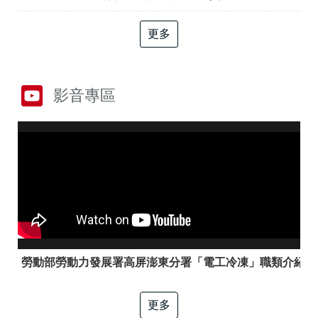
答
彙
RSS
更多
隱
政
私
府
權
網
影音專區
及
站
資
資
訊
料
安
開
全
放
政
宣
策
告
聯
絡
資
訊
勞動部勞動力發展署高屏澎東分署「電工冷凍」職類介紹
更多