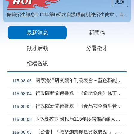
載
更多
專
區
[職前招生訊息]115年第6梯次自辦職前訓練招生簡章，自115年8月10日至115年10月2日17時截止，歡迎報名
常
【招生訊息】115年度第4梯次自辦在職進修訓練招生簡章
見
最新消息
新聞稿
問
答
徵才活動
分署徵才
網
回
招標資訊
站
首
導
頁
覽
國家海洋研究院年刊發表會－藍色職能新視野
115-08-06
English
民
行政院新聞傳播處「《危老條例》修正草案與《都更條例》部分條文修正草案」政策電子圖文說明資料
115-08-04
意
信
行政院新聞傳播處「《食品安全衛生管理法》修正草案」政策電子圖文說明資料
115-08-04
箱
常
雙
財政部南區國稅局115年度儲備約僱人員甄選訊息
115-08-03
見
語
問
詞
【公告】「微型創業鳳凰貸款要點 」，業經勞動部於中華民國115年7月30日以勞動發創字第1150509757號令修正發布，並自115年8月1日生效。
115-08-03