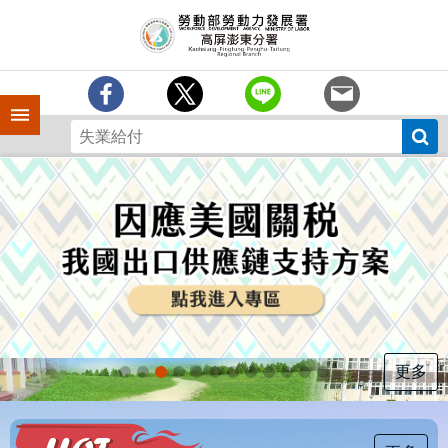
跳到主要內容區塊
訊
息
中
心
手機側欄
分
署
簡
介
業
務
專
區
為
民
服
更多
務
下