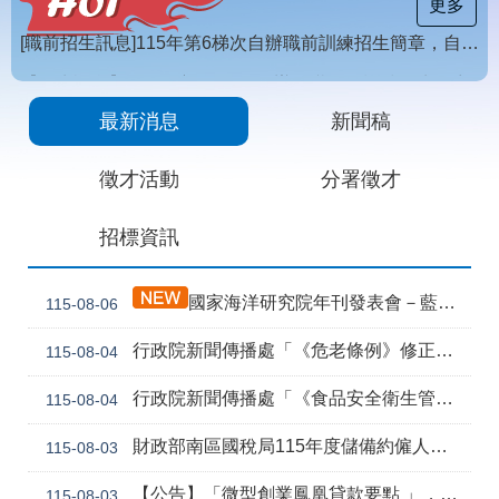
載
更多
專
區
【招生訊息】115年度第4梯次自辦在職進修訓練招生簡章
常
[職前招生訊息]115年第6梯次自辦職前訓練招生簡章，自115年8月10日至115年10月2日17時截止，歡迎報名
見
最新消息
新聞稿
問
答
徵才活動
分署徵才
網
回
招標資訊
站
首
導
頁
覽
國家海洋研究院年刊發表會－藍色職能新視野
115-08-06
English
民
行政院新聞傳播處「《危老條例》修正草案與《都更條例》部分條文修正草案」政策電子圖文說明資料
115-08-04
意
信
箱
行政院新聞傳播處「《食品安全衛生管理法》修正草案」政策電子圖文說明資料
115-08-04
常
雙
財政部南區國稅局115年度儲備約僱人員甄選訊息
115-08-03
見
語
問
詞
【公告】「微型創業鳳凰貸款要點 」，業經勞動部於中華民國115年7月30日以勞動發創字第1150509757號令修正發布，並自115年8月1日生效。
115-08-03