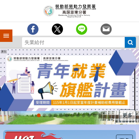
跳到主要內容區塊
訊
息
中
心
手機側欄
分
署
簡
介
業
務
專
區
為
民
服
更多
務
下