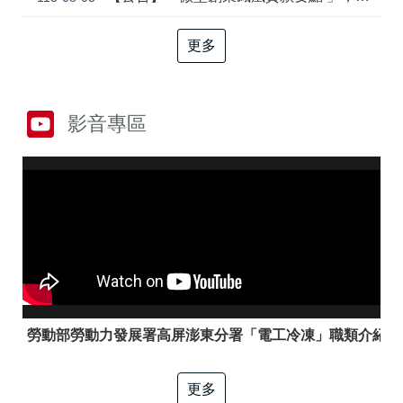
答
彙
RSS
更多
隱
政
私
府
權
網
影音專區
及
站
資
資
訊
料
安
開
全
放
政
宣
策
告
聯
絡
資
訊
勞動部勞動力發展署高屏澎東分署「電工冷凍」職類介紹
更多