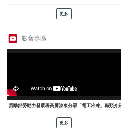
答
彙
RSS
更多
隱
政
私
府
權
網
影音專區
及
站
資
資
訊
料
安
開
全
放
政
宣
策
告
聯
絡
資
訊
勞動部勞動力發展署高屏澎東分署「電工冷凍」職類介紹
更多