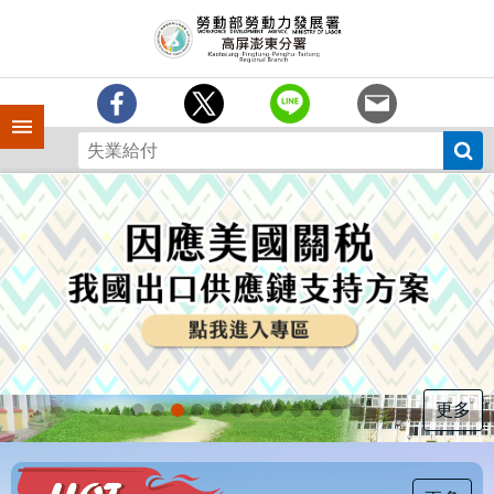
跳到主要內容區塊
訊
息
中
心
手機側欄
分
署
簡
介
業
務
專
區
為
民
服
更多
務
下