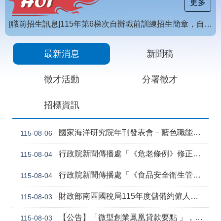
載
更多
專
區
[職前招生訊息]115年第6梯次自辦職前訓練招生簡章，自115年8月10日至115年10月2日17時截止，歡迎報名
常
【招生訊息】115年度第4梯次自辦在職進修訓練招生簡章
見
最新消息
新聞稿
問
答
徵才活動
分署徵才
網
回
招標資訊
站
首
導
頁
覽
國家海洋研究院年刊發表會－藍色職能新視野
115-08-06
English
民
行政院新聞傳播處「《危老條例》修正草案與《都更條例》部分條文修正草案」政策電子圖文說明資料
115-08-04
意
信
行政院新聞傳播處「《食品安全衛生管理法》修正草案」政策電子圖文說明資料
115-08-04
箱
常
雙
財政部南區國稅局115年度儲備約僱人員甄選訊息
115-08-03
見
語
問
詞
【公告】「微型創業鳳凰貸款要點 」，業經勞動部於中華民國115年7月30日以勞動發創字第1150509757號令修正發布，並自115年8月1日生效。
115-08-03