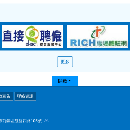
更多
開啟
放宣告
聯絡資訊
高雄市前鎮區凱旋四路105號