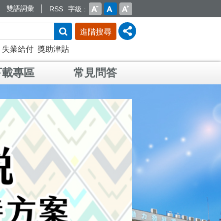
雙語詞彙
RSS
字級
進階搜尋
失業給付
獎助津貼
下載專區
常見問答