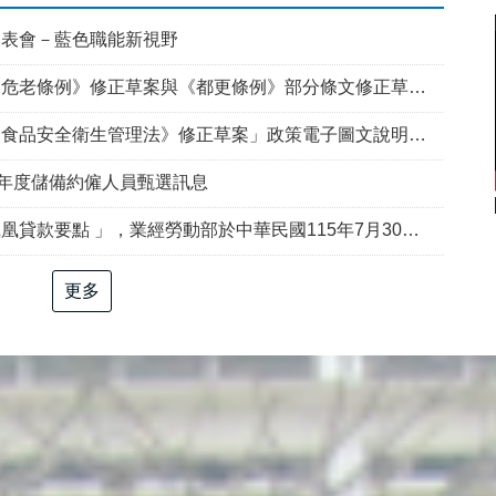
發表會－藍色職能新視野
例》修正草案與《都更條例》部分條文修正草案」政策電子圖文說明資料
食品安全衛生管理法》修正草案」政策電子圖文說明資料
5年度儲備約僱人員甄選訊息
部於中華民國115年7月30日以勞動發創字第1150509757號令修正發布，並自115年8月1日生效。
更多