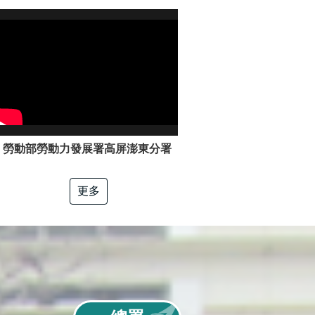
勞動部勞動力發展署高屏澎東分署「電工冷凍」職類介紹
更多