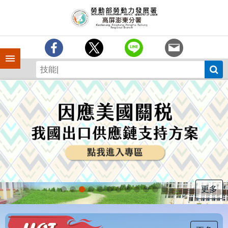
跳到主要內容區塊
訊
息
中
心
手機側欄
分
署
簡
介
業
務
專
區
為
民
服
更多
務
下