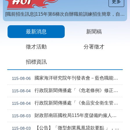
載
更多
專
區
[職前招生訊息]115年第6梯次自辦職前訓練招生簡章，自115年8月10日至115年10月2日17時截止，歡迎報名
常
【招生訊息】115年度第4梯次自辦在職進修訓練招生簡章
見
最新消息
新聞稿
問
答
徵才活動
分署徵才
網
回
招標資訊
站
首
導
頁
覽
國家海洋研究院年刊發表會－藍色職能新視野
115-08-06
English
民
行政院新聞傳播處「《危老條例》修正草案與《都更條例》部分條文修正草案」政策電子圖文說明資料
115-08-04
意
信
行政院新聞傳播處「《食品安全衛生管理法》修正草案」政策電子圖文說明資料
115-08-04
箱
常
雙
財政部南區國稅局115年度儲備約僱人員甄選訊息
115-08-03
見
語
問
詞
【公告】「微型創業鳳凰貸款要點 」，業經勞動部於中華民國115年7月30日以勞動發創字第1150509757號令修正發布，並自115年8月1日生效。
115-08-03