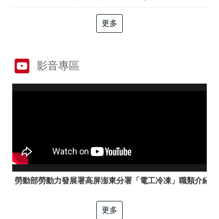
答
彙
RSS
更多
隱
政
私
府
權
網
影音專區
及
站
資
資
訊
料
安
開
全
放
政
宣
策
告
聯
絡
資
訊
勞動部勞動力發展署高屏澎東分署「電工冷凍」職類介紹
更多