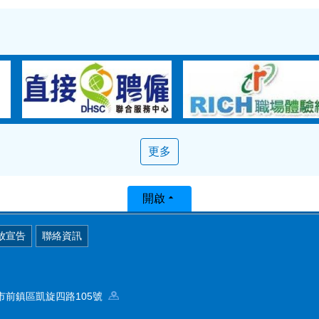
更多
開啟
放宣告
聯絡資訊
高雄市前鎮區凱旋四路105號