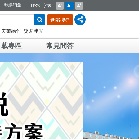
雙語詞彙
RSS
字級
進階搜尋
失業給付
獎助津貼
下載專區
常見問答