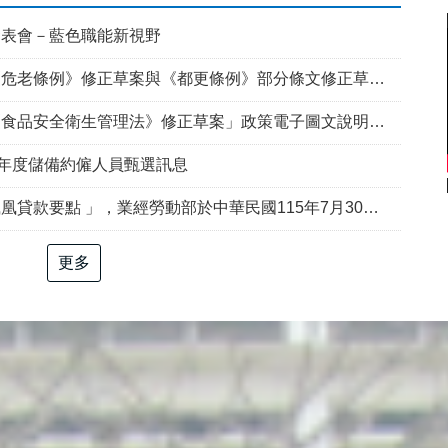
發表會－藍色職能新視野
例》修正草案與《都更條例》部分條文修正草案」政策電子圖文說明資料
食品安全衛生管理法》修正草案」政策電子圖文說明資料
5年度儲備約僱人員甄選訊息
部於中華民國115年7月30日以勞動發創字第1150509757號令修正發布，並自115年8月1日生效。
更多