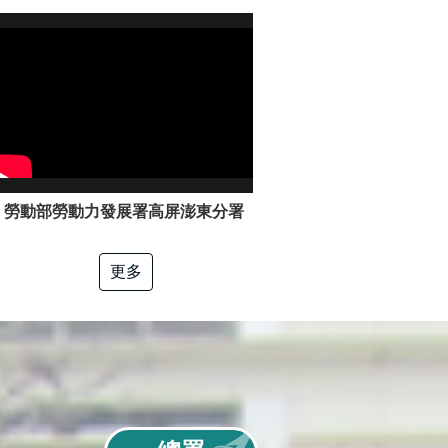
勞動部勞動力發展署高屏澎東分署「電工冷凍」職類介紹
更多