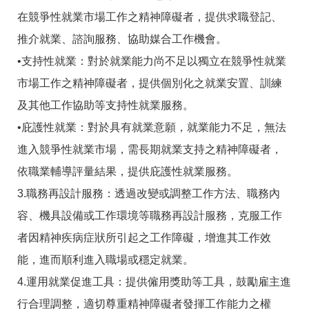
答
彙
在競爭性就業市場工作之精神障礙者，提供求職登記、
RSS
推介就業、諮詢服務、協助媒合工作機會。
•支持性就業：對於就業能力尚不足以獨立在競爭性就業
隱
政
私
府
市場工作之精神障礙者，提供個別化之就業安置、訓練
權
網
及
站
及其他工作協助等支持性就業服務。
資
資
•庇護性就業：對於具有就業意願，就業能力不足，無法
訊
料
安
開
進入競爭性就業市場，需長期就業支持之精神障礙者，
全
放
政
宣
依職業輔導評量結果，提供庇護性就業服務。
策
告
3.職務再設計服務：透過改變或調整工作方法、職務內
聯
容、機具設備或工作環境等職務再設計服務，克服工作
絡
資
者因精神疾病症狀所引起之工作障礙，增進其工作效
訊
能，進而順利進入職場或穩定就業。
4.運用就業促進工具：提供僱用獎助等工具，鼓勵雇主進
行合理調整，適切尊重精神障礙者發揮工作能力之權