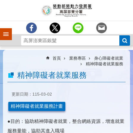
跳到主要內容區塊
訊
息
中
心
手機側欄
分
署
簡
介
首頁
業務專區
身心障礙者就業
精神障礙者就業服務
業
精神障礙者就業服務
務
專
區
更新日期：115-03-02
為
民
精神障礙者就業服務計畫
服
務
●目的：協助精神障礙者就業，整合網絡資源，增進就業
下
服務量能，協助其進入職場