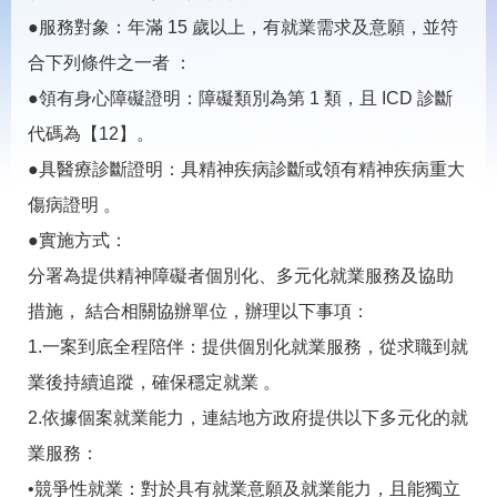
載
專
●服務對象：年滿 15 歲以上，有就業需求及意願，並符
區
合下列條件之一者 ：
常
●領有身心障礙證明：障礙類別為第 1 類，且 ICD 診斷
見
代碼為【12】。
問
答
●具醫療診斷證明：具精神疾病診斷或領有精神疾病重大
傷病證明 。
網
回
●實施方式：
站
首
導
頁
分署為提供精神障礙者個別化、多元化就業服務及協助
覽
措施， 結合相關協辦單位，辦理以下事項：
English
民
1.一案到底全程陪伴：提供個別化就業服務，從求職到就
意
信
業後持續追蹤，確保穩定就業 。
箱
2.依據個案就業能力，連結地方政府提供以下多元化的就
常
雙
業服務：
見
語
問
詞
•競爭性就業：對於具有就業意願及就業能力，且能獨立