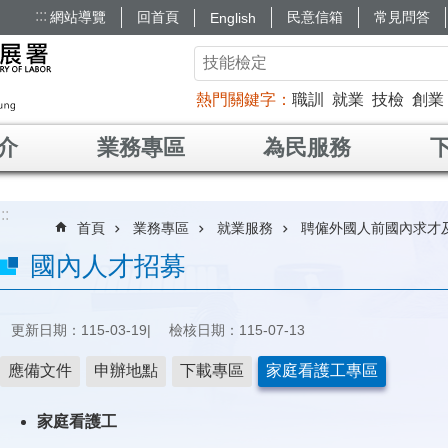
:::
網站導覽
回首頁
民意信箱
常見問答
English
熱門關鍵字
職訓
就業
技檢
創業
介
業務專區
為民服務
:::
首頁
業務專區
就業服務
聘僱外國人前國內求才
國內人才招募
更新日期：115-03-19
檢核日期：115-07-13
應備文件
申辦地點
下載專區
家庭看護工專區
家庭看護工