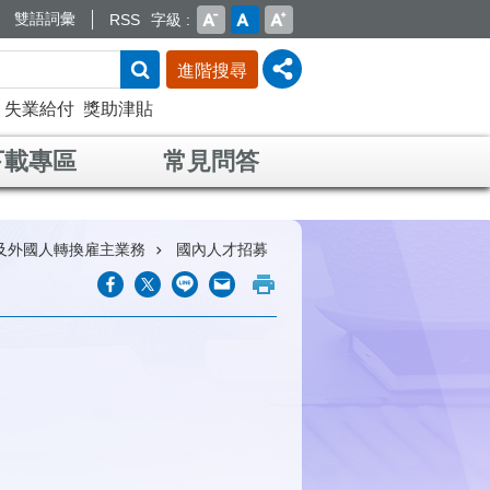
雙語詞彙
RSS
字級
進階搜尋
失業給付
獎助津貼
下載專區
常見問答
及外國人轉換雇主業務
國內人才招募