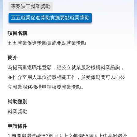
載
專案缺工就業獎勵
專
區
五五就業促進獎勵實施要點就業獎勵
常
見
項目名稱
問
五五就業促進獎勵實施要點就業獎勵
答
簡介
網
回
為提高重返職場意願，經公立就業服務機構就業諮詢，
站
首
導
頁
並推介至用人單位從事相關工作，於受僱期間可以向公
覽
立就業服務機構申請核發就業獎勵。
English
民
意
補助類別
信
箱
就業獎勵
常
雙
申請條件
見
語
問
詞
1.離開職場連續達3個月以上之年滿55歲以上中高齡者及