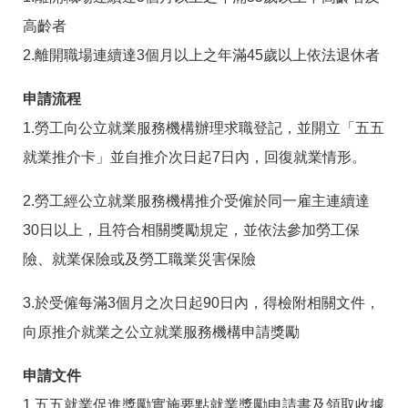
答
彙
高齡者
RSS
2.離開職場連續達3個月以上之年滿45歲以上依法退休者
隱
政
申請流程
私
府
權
網
1.勞工向公立就業服務機構辦理求職登記，並開立「五五
及
站
資
資
就業推介卡」並自推介次日起7日內，回復就業情形。
訊
料
安
開
2.勞工經公立就業服務機構推介受僱於同一雇主連續達
全
放
政
宣
30日以上，且符合相關獎勵規定，並依法參加勞工保
策
告
險、就業保險或及勞工職業災害保險
聯
絡
3.於受僱每滿3個月之次日起90日內，得檢附相關文件，
資
訊
向原推介就業之公立就業服務機構申請獎勵
申請文件
1.五五就業促進獎勵實施要點就業獎勵申請書及領取收據