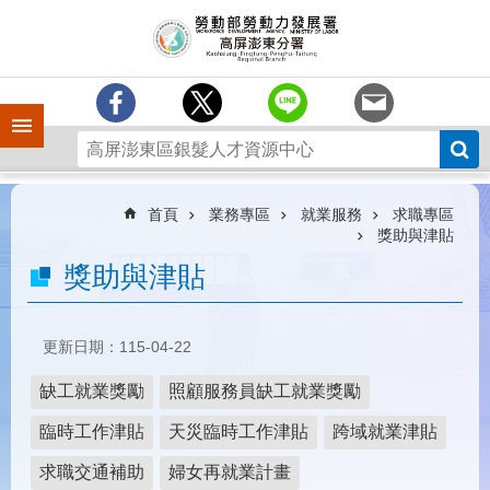
跳到主要內容區塊
訊
息
中
心
手機側欄
分
署
簡
介
首頁
業務專區
就業服務
求職專區
獎助與津貼
業
獎助與津貼
務
專
區
更新日期：115-04-22
為
民
缺工就業獎勵
照顧服務員缺工就業獎勵
服
務
臨時工作津貼
天災臨時工作津貼
跨域就業津貼
下
求職交通補助
婦女再就業計畫