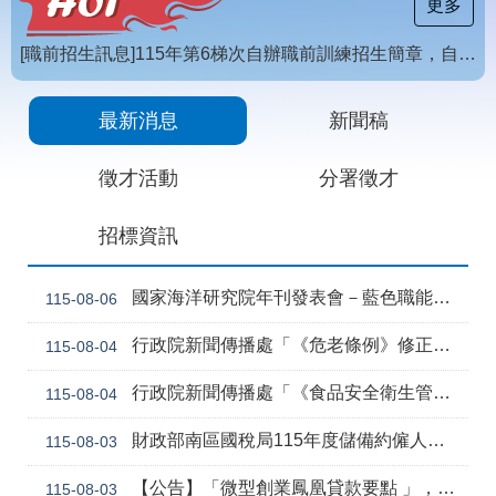
載
更多
專
區
[職前招生訊息]115年第6梯次自辦職前訓練招生簡章，自115年8月10日至115年10月2日17時截止，歡迎報名
常
【招生訊息】115年度第4梯次自辦在職進修訓練招生簡章
見
最新消息
新聞稿
問
答
徵才活動
分署徵才
網
回
招標資訊
站
首
導
頁
覽
國家海洋研究院年刊發表會－藍色職能新視野
115-08-06
English
民
行政院新聞傳播處「《危老條例》修正草案與《都更條例》部分條文修正草案」政策電子圖文說明資料
115-08-04
意
信
行政院新聞傳播處「《食品安全衛生管理法》修正草案」政策電子圖文說明資料
115-08-04
箱
常
雙
財政部南區國稅局115年度儲備約僱人員甄選訊息
115-08-03
見
語
問
詞
【公告】「微型創業鳳凰貸款要點 」，業經勞動部於中華民國115年7月30日以勞動發創字第1150509757號令修正發布，並自115年8月1日生效。
115-08-03