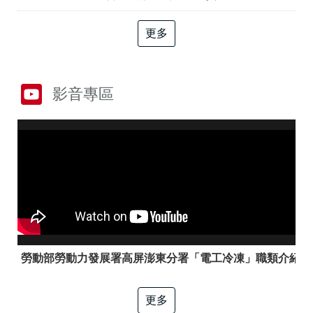
答
彙
RSS
更多
隱
政
私
府
權
網
影音專區
及
站
資
資
訊
料
安
開
全
放
政
宣
策
告
聯
絡
資
訊
勞動部勞動力發展署高屏澎東分署「電工冷凍」職類介紹
更多