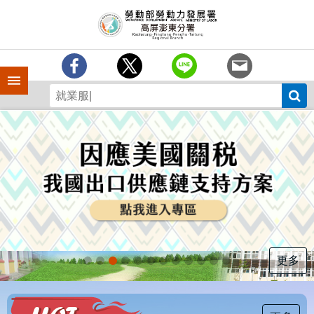
跳到主要內容區塊
訊
息
中
心
手機側欄
分
署
簡
介
業
務
專
區
為
民
服
更多
務
下