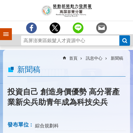
跳到主要內容區塊
訊
息
中
心
手機側欄
分
署
簡
介
首頁
訊息中心
新聞稿
業
新聞稿
務
專
區
投資自己 創造身價優勢 高分署產
為
業新尖兵助青年成為科技尖兵
民
服
務
發布單位
綜合規劃科
下