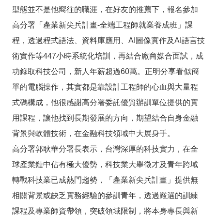
答
彙
型態並不是他嚮往的職涯，在好友的推薦下，報名參加
RSS
高分署「產業新尖兵計畫-全端工程師就業養成班」課
程，透過程式語法、資料庫應用、AI圖像實作及AI語言技
隱
政
私
府
術實作等447小時系統化培訓，再結合廠商媒合面試，成
權
網
功錄取科技公司，新人年薪超過60萬。正明分享看似簡
及
站
資
資
單的電腦操作，其實都是靠設計工程師的心血與大量程
訊
料
安
開
式碼構成，他很感謝高分署委託優質辦訓單位提供的實
全
放
政
宣
用課程，讓他找到長期發展的方向，期望結合自身金融
策
告
背景與軟體技術，在金融科技領域中大展身手。
聯
高分署郭耿華分署長表示，台灣深厚的科技實力，在全
絡
資
球產業鏈中佔有極大優勢，科技業大舉徵才及青年跨域
訊
轉戰科技業已成熱門趨勢，「產業新尖兵計畫」提供無
相關背景或缺乏實務經驗的參訓青年，透過嚴選的訓練
課程及專業師資帶領，突破領域限制，將本身專長與新