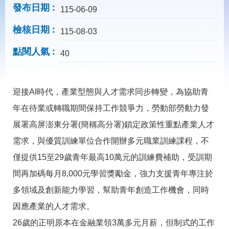
載
發布日期
115-06-09
專
區
檢核日期
115-08-03
常
點閱人氣
見
40
問
答
迎接AI時代，產業型態與人才需求同步轉變，為協助青
網
回
年在待業或轉職期間保持工作競爭力，勞動部勞動力發
站
首
導
頁
展署高屏澎東分署(簡稱高分署)鎖定政策性重點產業人才
覽
需求，與優質訓練單位合作開辦多元職業訓練課程，不
English
民
僅提供15至29歲青年最高10萬元的訓練費補助，受訓期
意
信
間再加碼每月8,000元學習獎勵金，強力支援青年專注於
箱
多領域及創新能力學習，幫助青年創造工作機會，同時
常
雙
因應產業的人才需求。
見
語
問
詞
26歲的正明原本在金融業領3萬多元月薪，但制式的工作