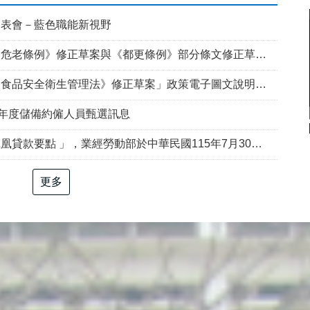
發表會－藍色職能新視野
例》修正草案與《都更條例》部分條文修正草案」政策電子圖文說明資料
食品安全衛生管理法》修正草案」政策電子圖文說明資料
5年度儲備約僱人員甄選訊息
部於中華民國115年7月30日以勞動發創字第1150509757號令修正發布，並自115年8月1日生效。
更多