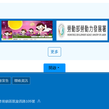
更多
開啟
放宣告
聯絡資訊
高雄市前鎮區凱旋四路105號