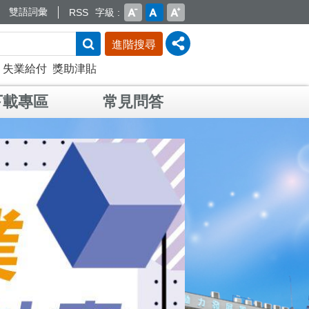
雙語詞彙
RSS
字級
進階搜尋
失業給付
獎助津貼
下載專區
常見問答