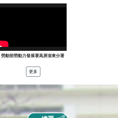
勞動部勞動力發展署高屏澎東分署「電工冷凍」職類介紹
更多