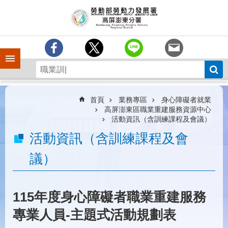
跳到主要內容區塊
訊
息
中
心
手機側欄
分
署
簡
介
首頁
業務專區
身心障礙者就業
高屏澎東區職業重建服務資源中心
業
活動資訊（含訓練課程及會議）
務
活動資訊（含訓練課程及會
專
區
議）
為
民
服
115年度身心障礙者職業重建服務
務
專業人員-主題式活動規劃表
下