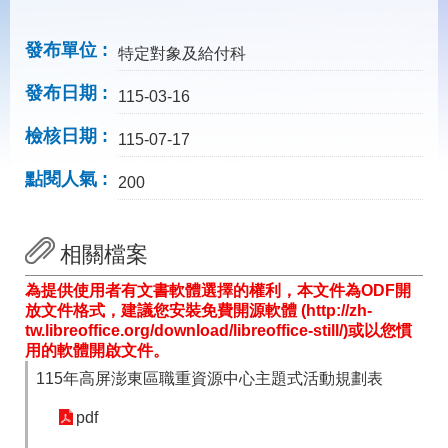
載
專
區
發布單位
特定對象及給付科
常
發布日期
115-03-16
見
問
檢核日期
115-07-17
答
點閱人氣
200
網
回
站
首
導
頁
相關檔案
覽
為提供使用者有文書軟體選擇的權利，本文件為ODF開
English
民
放文件格式，建議您安裝免費開源軟體 (http://zh-
意
tw.libreoffice.org/download/libreoffice-still/)或以您慣
信
用的軟體開啟文件。
箱
115年高屏澎東區職重資源中心主題式活動規劃表
常
雙
見
語
pdf
問
詞