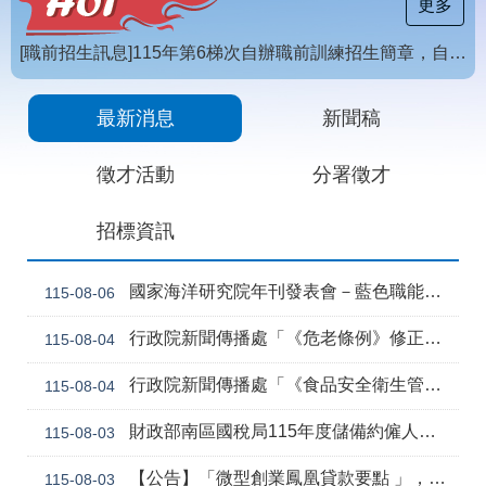
載
更多
專
區
[職前招生訊息]115年第6梯次自辦職前訓練招生簡章，自115年8月10日至115年10月2日17時截止，歡迎報名
常
【招生訊息】115年度第4梯次自辦在職進修訓練招生簡章
見
最新消息
新聞稿
問
答
徵才活動
分署徵才
網
回
招標資訊
站
首
導
頁
覽
國家海洋研究院年刊發表會－藍色職能新視野
115-08-06
English
民
行政院新聞傳播處「《危老條例》修正草案與《都更條例》部分條文修正草案」政策電子圖文說明資料
115-08-04
意
信
行政院新聞傳播處「《食品安全衛生管理法》修正草案」政策電子圖文說明資料
115-08-04
箱
常
雙
財政部南區國稅局115年度儲備約僱人員甄選訊息
115-08-03
見
語
問
詞
【公告】「微型創業鳳凰貸款要點 」，業經勞動部於中華民國115年7月30日以勞動發創字第1150509757號令修正發布，並自115年8月1日生效。
115-08-03