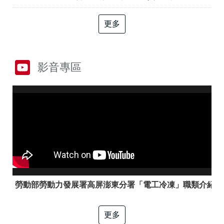
答
彙
RSS
更多
隱
政
私
府
權
網
影音專區
及
站
資
資
訊
料
安
開
全
放
政
宣
策
告
聯
絡
資
訊
勞動部勞動力發展署高屏澎東分署「電工冷凍」職類介紹
更多