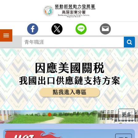
跳到主要內容區塊
訊
息
中
心
手機側欄
分
署
簡
介
業
務
專
區
為
民
服
更多
務
下