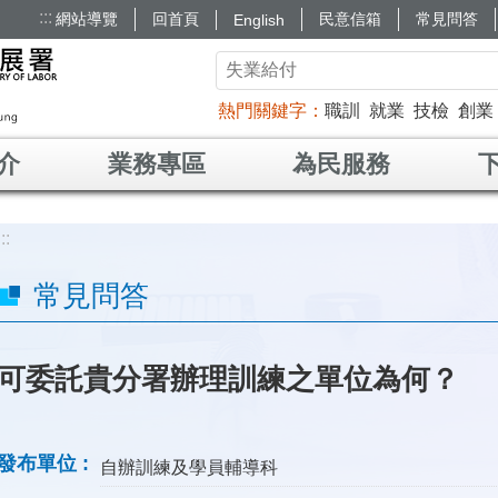
:::
網站導覽
回首頁
民意信箱
常見問答
English
熱門關鍵字
職訓
就業
技檢
創業
介
業務專區
為民服務
:::
常見問答
可委託貴分署辦理訓練之單位為何？
發布單位
自辦訓練及學員輔導科