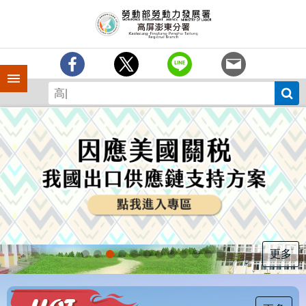
跳到主要內容區塊
訊
息
中
心
手機側欄
分
署
簡
介
業
務
專
區
為
民
服
更多
務
下