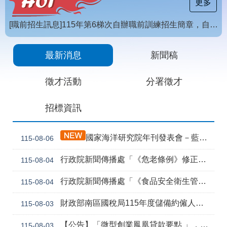
載
更多
專
區
[職前招生訊息]115年第6梯次自辦職前訓練招生簡章，自115年8月10日至115年10月2日17時截止，歡迎報名
常
【招生訊息】115年度第4梯次自辦在職進修訓練招生簡章
見
最新消息
新聞稿
問
答
徵才活動
分署徵才
網
回
招標資訊
站
首
導
頁
覽
國家海洋研究院年刊發表會－藍色職能新視野
115-08-06
English
民
行政院新聞傳播處「《危老條例》修正草案與《都更條例》部分條文修正草案」政策電子圖文說明資料
115-08-04
意
信
箱
行政院新聞傳播處「《食品安全衛生管理法》修正草案」政策電子圖文說明資料
115-08-04
常
雙
財政部南區國稅局115年度儲備約僱人員甄選訊息
115-08-03
見
語
問
詞
【公告】「微型創業鳳凰貸款要點 」，業經勞動部於中華民國115年7月30日以勞動發創字第1150509757號令修正發布，並自115年8月1日生效。
115-08-03