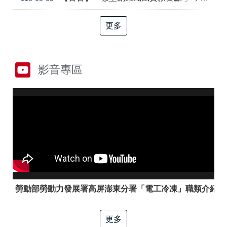
答
彙
RSS
更多
隱
政
私
府
權
網
影音專區
及
站
資
資
訊
料
安
開
全
放
政
宣
策
告
聯
絡
資
訊
勞動部勞動力發展署高屏澎東分署「電工冷凍」職類介紹
更多