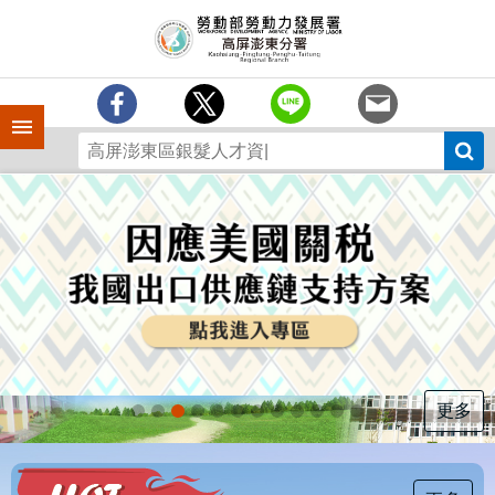
跳到主要內容區塊
訊
息
中
心
手機側欄
分
署
簡
介
業
務
專
區
為
民
服
更多
務
下