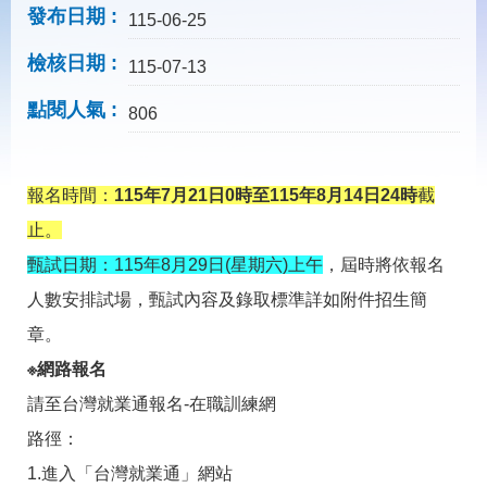
載
發布日期
115-06-25
專
區
檢核日期
115-07-13
常
點閱人氣
見
806
問
答
報名時間：
115年7月21日0時至115年8月14日24時
截
網
回
止。
站
首
導
頁
甄試日期：115年8月29日(星期六)上午
，屆時將依報名
覽
人數安排試場，甄試內容及錄取標準詳如附件招生簡
English
民
章。
意
信
※網路報名
箱
請至台灣就業通報名-在職訓練網
常
雙
路徑：
見
語
問
詞
1.進入「台灣就業通」網站