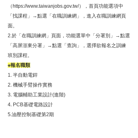
答
彙
（https://www.taiwanjobs.gov.tw/），首頁功能選項中
RSS
「找課程」→點選「在職訓練網」，進入在職訓練網頁
面。
隱
政
私
府
2.於「在職訓練網」頁面，功能選單中「分署別」→點選
權
網
「高屏澎東分署」→點選「查詢」，選擇欲報名之訓練
及
站
資
資
班別課程。
訊
料
安
開
※報名職類
全
放
政
宣
1. 半自動電銲
策
告
2. 機械手臂操作實務
聯
3. 電腦輔助工業設計(進階)
絡
資
4. PCB基礎電路設計
訊
5.油壓控制基礎第2期