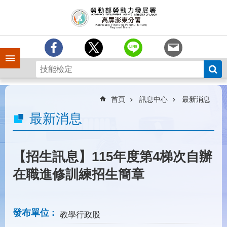
跳到主要內容區塊
訊
息
中
心
手機側欄
分
署
簡
介
首頁
訊息中心
最新消息
業
最新消息
務
專
區
【招生訊息】115年度第4梯次自辦
為
在職進修訓練招生簡章
民
服
務
發布單位
教學行政股
下