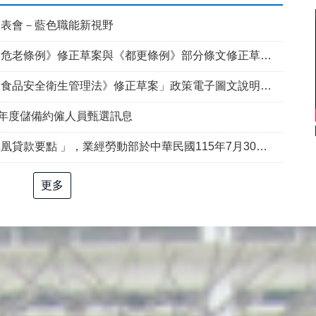
發表會－藍色職能新視野
例》修正草案與《都更條例》部分條文修正草案」政策電子圖文說明資料
食品安全衛生管理法》修正草案」政策電子圖文說明資料
5年度儲備約僱人員甄選訊息
部於中華民國115年7月30日以勞動發創字第1150509757號令修正發布，並自115年8月1日生效。
更多