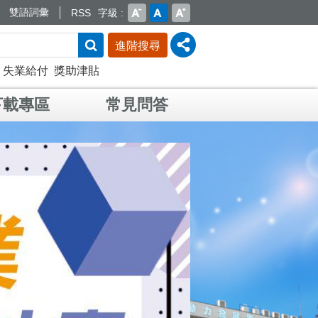
雙語詞彙
RSS
字級
進階搜尋
失業給付
獎助津貼
下載專區
常見問答