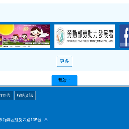
更多
開啟
放宣告
聯絡資訊
高雄市前鎮區凱旋四路105號