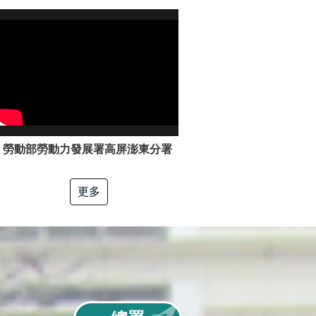
勞動部勞動力發展署高屏澎東分署「電工冷凍」職類介紹
更多