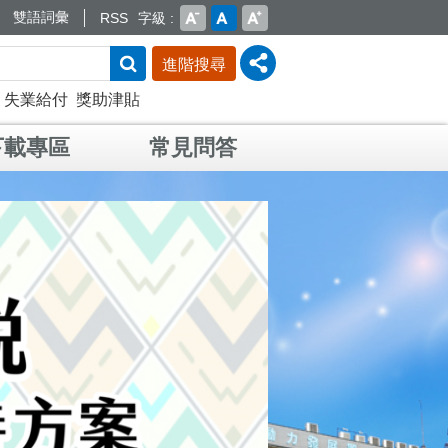
雙語詞彙
RSS
字級
進階搜尋
失業給付
獎助津貼
下載專區
常見問答