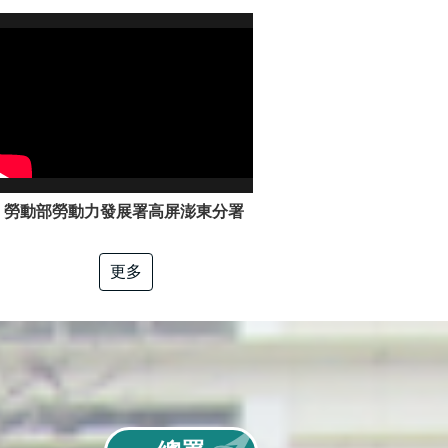
勞動部勞動力發展署高屏澎東分署「電工冷凍」職類介紹
更多