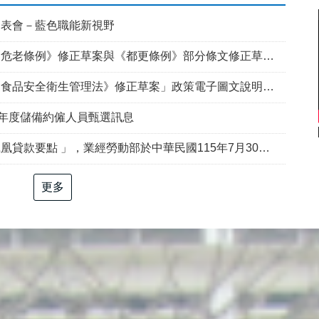
發表會－藍色職能新視野
例》修正草案與《都更條例》部分條文修正草案」政策電子圖文說明資料
食品安全衛生管理法》修正草案」政策電子圖文說明資料
5年度儲備約僱人員甄選訊息
部於中華民國115年7月30日以勞動發創字第1150509757號令修正發布，並自115年8月1日生效。
更多