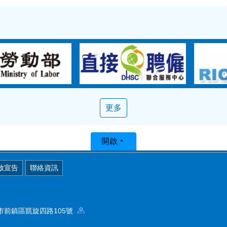
更多
開啟
放宣告
聯絡資訊
高雄市前鎮區凱旋四路105號