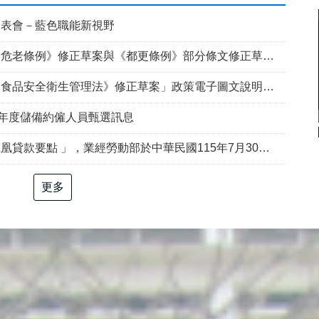
發表會－藍色職能新視野
例》修正草案與《都更條例》部分條文修正草案」政策電子圖文說明資料
食品安全衛生管理法》修正草案」政策電子圖文說明資料
5年度儲備約僱人員甄選訊息
部於中華民國115年7月30日以勞動發創字第1150509757號令修正發布，並自115年8月1日生效。
更多