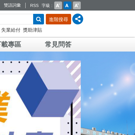
雙語詞彙
RSS
字級
進階搜尋
失業給付
獎助津貼
下載專區
常見問答