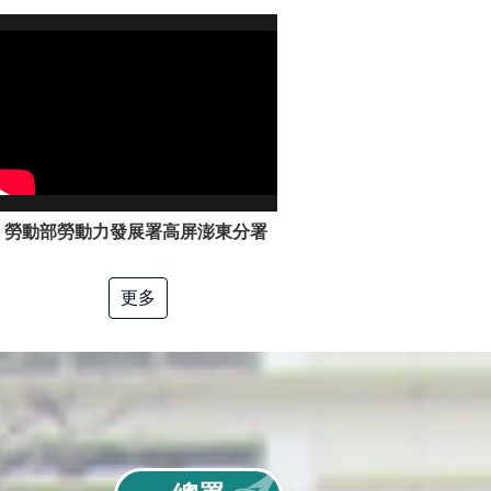
勞動部勞動力發展署高屏澎東分署「電工冷凍」職類介紹
更多