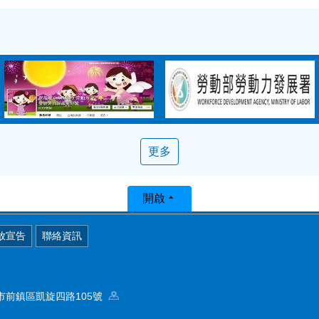
更多
開啟
放宣告
聯絡資訊
高雄市前鎮區凱旋四路105號