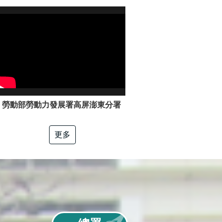
勞動部勞動力發展署高屏澎東分署「電工冷凍」職類介紹
更多