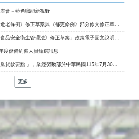
發表會－藍色職能新視野
例》修正草案與《都更條例》部分條文修正草案」政策電子圖文說明資料
食品安全衛生管理法》修正草案」政策電子圖文說明資料
5年度儲備約僱人員甄選訊息
部於中華民國115年7月30日以勞動發創字第1150509757號令修正發布，並自115年8月1日生效。
更多