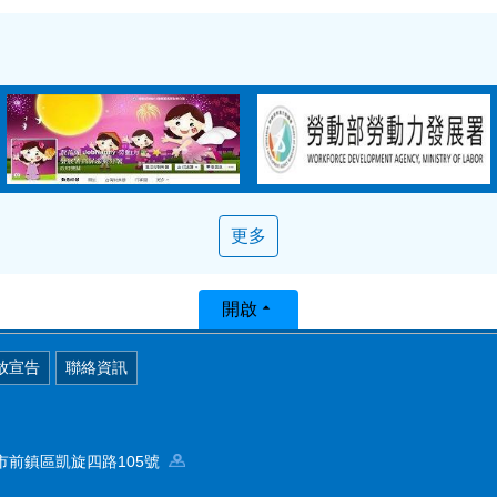
更多
開啟
放宣告
聯絡資訊
高雄市前鎮區凱旋四路105號