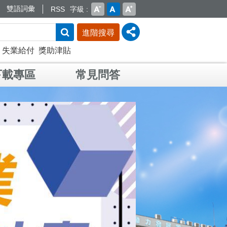
雙語詞彙
RSS
字級
進階搜尋
失業給付
獎助津貼
下載專區
常見問答