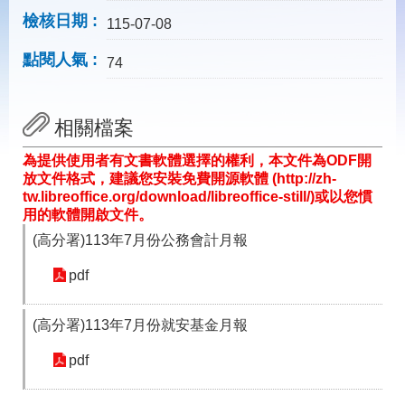
載
檢核日期
專
115-07-08
區
點閱人氣
74
常
見
問
相關檔案
答
為提供使用者有文書軟體選擇的權利，本文件為ODF開
放文件格式，建議您安裝免費開源軟體 (http://zh-
網
回
tw.libreoffice.org/download/libreoffice-still/)或以您慣
站
首
用的軟體開啟文件。
導
頁
覽
(高分署)113年7月份公務會計月報
English
民
pdf
意
信
箱
(高分署)113年7月份就安基金月報
常
雙
pdf
見
語
問
詞