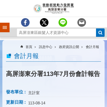
跳到主要內容區塊
訊
息
中
心
手機側欄
分
署
簡
介
首頁
訊息中心
政府資訊公開
會計月報
業
會計月報
務
專
區
高屏澎東分署113年7月份會計報告
為
民
服
發布單位
主計室
務
更新日期
下
113-08-14