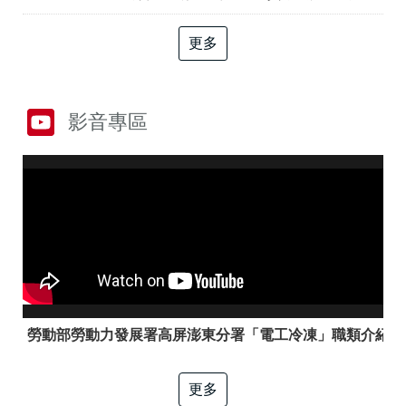
答
彙
RSS
更多
隱
政
私
府
權
網
影音專區
及
站
資
資
訊
料
安
開
全
放
政
宣
策
告
聯
絡
資
訊
勞動部勞動力發展署高屏澎東分署「電工冷凍」職類介紹
更多