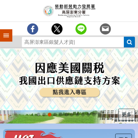
跳到主要內容區塊
訊
息
中
心
手機側欄
分
署
簡
介
業
務
專
區
為
民
服
更多
務
下