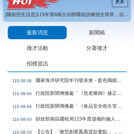
載
更多
專
區
[職前招生訊息]115年第6梯次自辦職前訓練招生簡章，自115年8月10日至115年10月2日17時截止，歡迎報名
常
【招生訊息】115年度第4梯次自辦在職進修訓練招生簡章
見
最新消息
新聞稿
問
答
徵才活動
分署徵才
網
回
招標資訊
站
首
導
頁
覽
國家海洋研究院年刊發表會－藍色職能新視野
115-08-06
English
民
行政院新聞傳播處「《危老條例》修正草案與《都更條例》部分條文修正草案」政策電子圖文說明資料
115-08-04
意
信
行政院新聞傳播處「《食品安全衛生管理法》修正草案」政策電子圖文說明資料
115-08-04
箱
常
雙
財政部南區國稅局115年度儲備約僱人員甄選訊息
115-08-03
見
語
問
詞
【公告】「微型創業鳳凰貸款要點 」，業經勞動部於中華民國115年7月30日以勞動發創字第1150509757號令修正發布，並自115年8月1日生效。
115-08-03