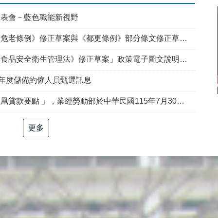
發表會－藍色職能新視野
例》修正草案與《都更條例》部分條文修正草案」政策電子圖文說明資料
食品安全衛生管理法》修正草案」政策電子圖文說明資料
5年度儲備約僱人員甄選訊息
部於中華民國115年7月30日以勞動發創字第1150509757號令修正發布，並自115年8月1日生效。
更多