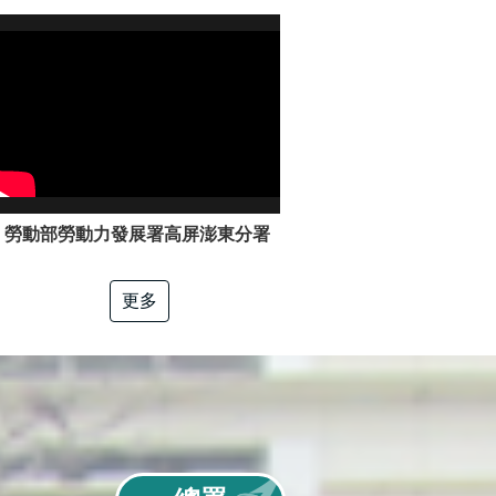
勞動部勞動力發展署高屏澎東分署「電工冷凍」職類介紹
更多