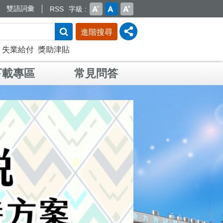
雙語詞彙
RSS
字級
進階搜尋
失業給付
獎助津貼
下載專區
常見問答