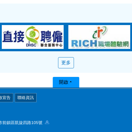
更多
開啟
放宣告
聯絡資訊
高雄市前鎮區凱旋四路105號